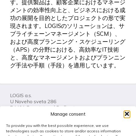
す。提供製品は、顧客企業におけるマネージ
メントの効率性向上と、ビジネスにおける成
功の展開を目的としたプロジェクトの形で実
現されます。LOGISのソリューションは、サ
プライチェーンマネージメント（SCM）、
および高度プランニング・スケジューリング
（APS）の分野における、高効率なIT技術
と、高度なマネージメントおよびプランニン
グ手法や手順（手段）を適用しています。
LOGIS a.s.
U Noveho sveta 286
74401 Frenstat pod Radhostem
Czech Republic
Manage consent
To provide you with the best possible experience, we use
Call us: +420 556 841 100
technologies such as cookies to store and/or access information
LOGIS Helpdesk